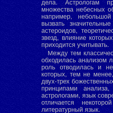
дела. Астрологам пр
множества небесных об
например, небольшой
вызвать значительны
астероидов, теоретич
звезд, влияние которы
приходится учитывать.
Между тем классичес
обходилась анализом л
роль отводилась и не
которых, тем не менее
двух-трех божественны
принципами анализа
астрологами, язык совр
отличается некотор
литературный язык.