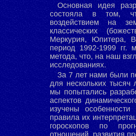
Основная идея разр
состояла в том, ч
воздействием на з
классических (божес
Меркурия, Юпитера, 
период 1992-1999 гг. 
метода, что, на наш вз
исследованиях.
За 7 лет нами были 
для нескольких тысяч 
мы попытались разраб
аспектов динамическог
изучены особенности 
правила их интерпрета
гороскопов по прог
отношений, развития пр