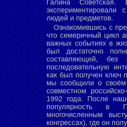
Галина Советская.
экспериментировали с
людей и предметов.
Ознакомившись с пре
что семеричный цикл а
важных событиях в жиз
был достаточно полн
составляющей, без 
последовательную инт
как был получен ключ 
мы сообщили о своём 
совместном российско
1992 года. После наш
популярность в Г
многочисленным выст
конгрессах), где он пол