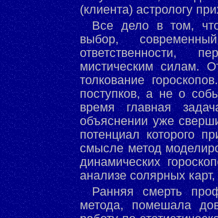
(клиента) астрологу при
Все дело в том, чт
выбор, современны
ответственности, п
мистическим силам. О
толкование гороскопо
поступков, а не о соб
время главная задач
объяснении уже сверши
потенциал которого п
смысле метод моделиро
динамических гороско
анализе солярных карт,
Ранняя смерть проф
метода, помешала до