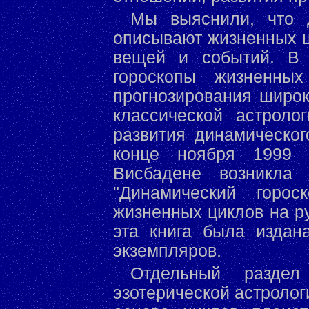
Мы выяснили, что д
описывают жизненных ц
вещей и событий. В 
гороскопы жизненны
прогнозирования широко
классической астроло
развития динамическог
конце ноября 1999 г
Висбадене возникла 
"Динамический горос
жизненных циклов на р
эта книга была издан
экземпляров.
Отдельный разде
эзотерической астролог