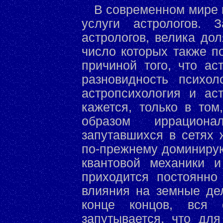
В современном мире 
услуги астрологов. 
астрологов, велика до
число которых также п
причиной того, что ас
разновидность психол
астропсихология и ас
кажется, только в то
образом иррацион
запутавшихся в сетях 
по-прежнему доминирую
квантовой механики и
приходится постоянно
влияния на земные де
конце концов, вся с
запутывается, что для