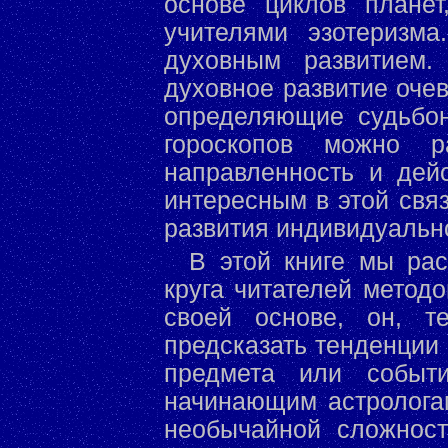
основе циклов планет
учителями эзотеризм
духовным развитием.
духовное развитие оче
определяющие судьбо
гороскопов можно р
направленность и дей
интересным в этой свя
развития индивидуальн
В этой книге мы ра
круга читателей метод
своей основе, он, т
предсказать тенденции
предмета или событи
начинающим астрологам
необычайной сложност