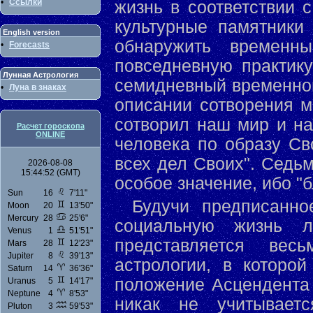
•
Ссылки
жизнь в соответствии 
культурные памятники
English version
обнаружить времен
•
Forecasts
повседневную практику
Лунная Астрология
семидневный временной
•
Луна в знаках
описании сотворения м
сотворил наш мир и на
Расчет гороскопа
ONLINE
человека по образу Св
всех дел Своих". Седьм
2026-08-08
15:44:52 (GMT)
особое значение, ибо "
Sun
16
7'11"
Будучи предписанно
Moon
20
13'50"
Mercury
28
25'6"
социальную жизнь лю
Venus
1
51'51"
представляется вес
Mars
28
12'23"
Jupiter
8
39'13"
астрологии, в которо
Saturn
14
36'36"
положение Асцендента 
Uranus
5
14'17"
Neptune
4
8'53"
никак не учитываетс
Pluton
3
59'53"