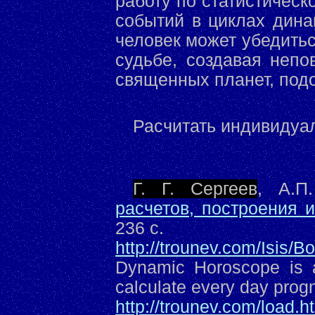
работу по статистичес
событий в циклах дина
человек может убедитьс
судьбе, создавая неп
священных планет, подо
Расчитать индивиду
Г. Г. Сергеев
, А.П
расчетов, построения 
236 с.
http://trounev.com/Isis/B
Dynamic Horoscope is a 
calculate every day prog
http://trounev.com/load.h