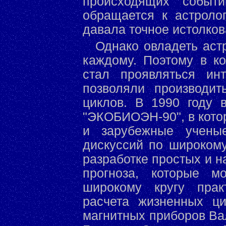
происходящих событ
обращается к астроло
давала точное истолков
Однако овладеть аст
каждому. Поэтому в ко
стал проявляться ин
позволяли производи
циклов. В 1990 году 
"ЭКОБИОЭН-90", в кото
и зарубежные ученые
дискуссий по широкому
разработке простых и н
прогноза, которые 
широкому кругу прак
расчета жизненных ци
магнитных приборов Ва