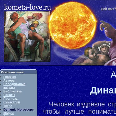
А
Основное меню
•
Главная
•
Авторы
•
Неподвижные
Дина
звёзды
•
Библиотека
•
Работы
•
Прогнозы
•
Синастрии
Человек издревле ст
•
ТАРО
•
Dynamic Horoscope
чтобы лучше понимат
•
Форум