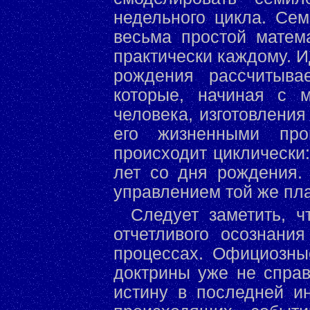
недельного цикла. Сем
весьма простой матема
практически каждому. И
рождения рассчитыва
которые, начиная с м
человека, изготовления
его жизненными про
происходит циклически
лет со дня рождения.
управлением той же пла
Следует заметить, 
отчетливого осознани
процессах. Официозны
доктрины уже не справ
истину в последней и