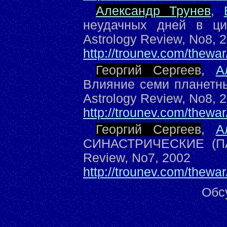
Александр Трунев
,
неудачных дней в ци
Astrology Review, No8, 
http://trounev.com/thew
Георгий Сергеев
,
А
Влияние семи планетны
Astrology Review, No8, 
http://trounev.com/thew
Георгий Сергеев
,
А
СИНАСТРИЧЕСКИЕ (ПА
Review, No7, 2002
http://trounev.com/thewa
Обс