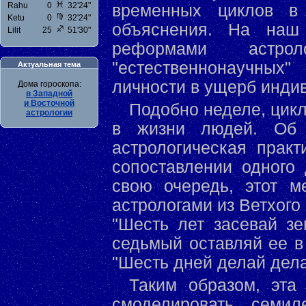
Rahu
0
32'24"
временных циклов в 
Ketu
0
32'24"
объяснения. На наш
Lilit
25
51'30"
реформами астро
"естественнонаучных
Актуальная тема
личности в ущерб инди
Андрей Лавров:
Влияние Нептуна 2026-
2039
Подобно неделе, цикл
для всех Знаков
Зодиака
в жизни людей. Об э
астрологическая практ
сопоставлении одного
свою очередь, этот м
астрологами из Ветхого 
"Шесть лет засевай з
седьмый оставляй ее в
"Шесть дней делай дела
Таким образом, эта
смоделировать семи