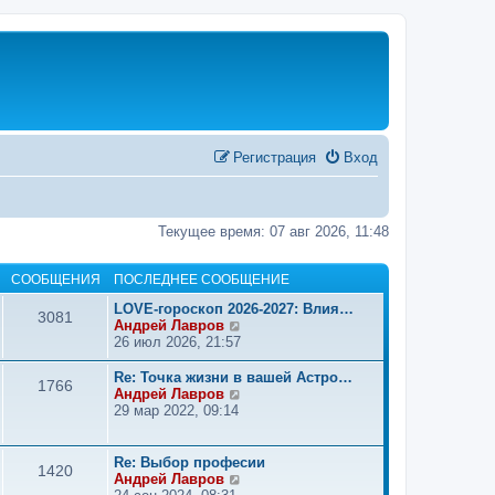
Регистрация
Вход
Текущее время: 07 авг 2026, 11:48
СООБЩЕНИЯ
ПОСЛЕДНЕЕ СООБЩЕНИЕ
LOVE-гороскоп 2026-2027: Влия…
3081
П
Андрей Лавров
е
26 июл 2026, 21:57
р
е
Re: Точка жизни в вашей Астро…
1766
й
П
Андрей Лавров
т
е
29 мар 2022, 09:14
и
р
к
е
п
й
Re: Выбор професии
1420
о
т
П
Андрей Лавров
с
и
е