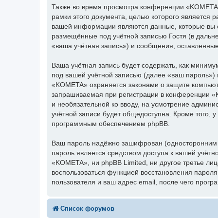
Также во время просмотра конференции «KOMETA»
рамки этого документа, целью которого является
вашей информации являются данные, которые вы 
размещённые под учётной записью Гостя (в даль
«ваша учётная запись») и сообщения, оставленны
Ваша учётная запись будет содержать, как миним
под вашей учётной записью (далее «ваш пароль»)
«KOMETA» охраняется законами о защите компьют
запрашиваемая при регистрации в конференции «K
и необязательной ко вводу, на усмотрение админ
учётной записи будет общедоступна. Кроме того, у
программным обеспечением phpBB.
Ваш пароль надёжно зашифрован (односторонним х
пароль является средством доступа к вашей учётн
«KOMETA», ни phpBB Limited, ни другое третье лиц
воспользоваться функцией восстановления парол
пользователя и ваш адрес email, после чего прог
Список форумов