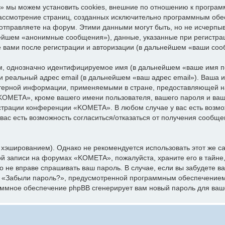
 мы можем установить cookies, внешние по отношению к програм
 рассмотрение страниц, созданных исключительно программным об
отправляете на форум. Этими данными могут быть, но не исчерпы
нейшем «анонимные сообщения»), данные, указанные при регистр
е вами после регистрации и авторизации (в дальнейшем «ваши соо
ум, однозначно идентифицируемое имя (в дальнейшем «ваше имя п
 и реальный адрес email (в дальнейшем «ваш адрес email»). Ваша
ерной информации, применяемыми в стране, предоставляющей на
OMETA», кроме вашего имени пользователя, вашего пароля и вашег
истрации конференции «KOMETA». В любом случае у вас есть возм
 вас есть возможность согласиться/отказаться от получения сообщ
эшированием). Однако не рекомендуется использовать этот же сам
ой записи на форумах «KOMETA», пожалуйста, храните его в тайне,
о не вправе спрашивать ваш пароль. В случае, если вы забудете в
я «Забыли пароль?», предусмотренной программным обеспечением
раммное обеспечение phpBB сгенерирует вам новый пароль для ваш