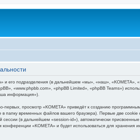
альности
 и его подразделения (в дальнейшем «мы», «наш», «KOMETA», «htt
pBB», «www.phpbb.com», «phpBB Limited», «phpBB Teams») испол
аша информация»).
о-первых, просмотр «KOMETA» приведёт к созданию программным
 в папку временных файлов вашего браузера). Первые две cookie 
й сессии (в дальнейшем «session-id»), автоматически присвоенн
тем конференции «KOMETA» и будет использоваться для хранения 