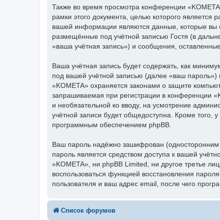
Также во время просмотра конференции «KOMETA»
рамки этого документа, целью которого является
вашей информации являются данные, которые вы 
размещённые под учётной записью Гостя (в даль
«ваша учётная запись») и сообщения, оставленны
Ваша учётная запись будет содержать, как миним
под вашей учётной записью (далее «ваш пароль»)
«KOMETA» охраняется законами о защите компьют
запрашиваемая при регистрации в конференции «K
и необязательной ко вводу, на усмотрение админ
учётной записи будет общедоступна. Кроме того, у
программным обеспечением phpBB.
Ваш пароль надёжно зашифрован (односторонним х
пароль является средством доступа к вашей учётн
«KOMETA», ни phpBB Limited, ни другое третье лиц
воспользоваться функцией восстановления парол
пользователя и ваш адрес email, после чего прог
Список форумов