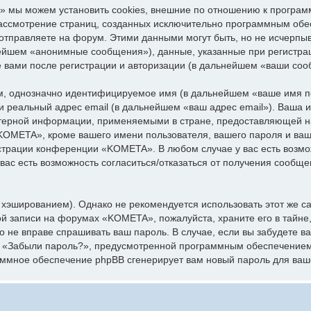
 мы можем установить cookies, внешние по отношению к програм
 рассмотрение страниц, созданных исключительно программным об
отправляете на форум. Этими данными могут быть, но не исчерпы
нейшем «анонимные сообщения»), данные, указанные при регистр
е вами после регистрации и авторизации (в дальнейшем «ваши соо
ум, однозначно идентифицируемое имя (в дальнейшем «ваше имя п
 и реальный адрес email (в дальнейшем «ваш адрес email»). Ваша
ерной информации, применяемыми в стране, предоставляющей на
OMETA», кроме вашего имени пользователя, вашего пароля и вашег
истрации конференции «KOMETA». В любом случае у вас есть возм
 вас есть возможность согласиться/отказаться от получения сообщ
эшированием). Однако не рекомендуется использовать этот же сам
ой записи на форумах «KOMETA», пожалуйста, храните его в тайне,
о не вправе спрашивать ваш пароль. В случае, если вы забудете в
я «Забыли пароль?», предусмотренной программным обеспечением
раммное обеспечение phpBB сгенерирует вам новый пароль для ваш