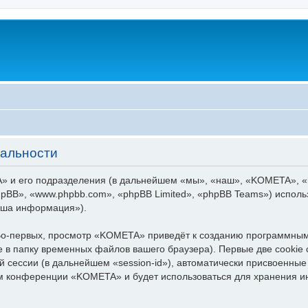
альности
 и его подразделения (в дальнейшем «мы», «наш», «KOMETA», «htt
pBB», «www.phpbb.com», «phpBB Limited», «phpBB Teams») испол
аша информация»).
о-первых, просмотр «KOMETA» приведёт к созданию программным
 в папку временных файлов вашего браузера). Первые две cookie 
й сессии (в дальнейшем «session-id»), автоматически присвоенн
тем конференции «KOMETA» и будет использоваться для хранения 