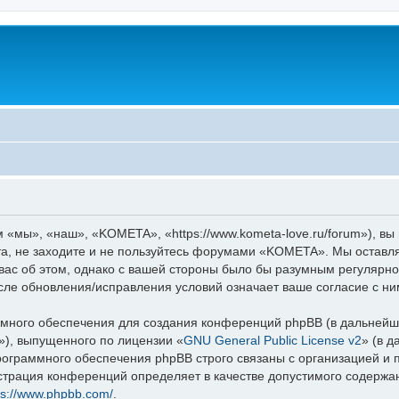
мы», «наш», «KOMETA», «https://www.kometa-love.ru/forum»), вы
та, не заходите и не пользуйтесь форумами «KOMETA». Мы оставля
вас об этом, однако с вашей стороны было бы разумным регулярно
ле обновления/исправления условий означает ваше согласие с ни
ного обеспечения для создания конференций phpBB (в дальнейш
»), выпущенного по лицензии «
GNU General Public License v2
» (в 
рограммного обеспечения phpBB строго связаны с организацией и
нистрация конференций определяет в качестве допустимого содержа
ps://www.phpbb.com/
.