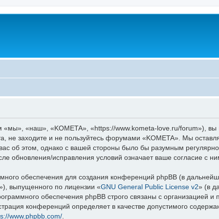
мы», «наш», «KOMETA», «https://www.kometa-love.ru/forum»), вы
та, не заходите и не пользуйтесь форумами «KOMETA». Мы оставля
вас об этом, однако с вашей стороны было бы разумным регулярно
ле обновления/исправления условий означает ваше согласие с ни
ного обеспечения для создания конференций phpBB (в дальнейш
»), выпущенного по лицензии «
GNU General Public License v2
» (в 
рограммного обеспечения phpBB строго связаны с организацией и
нистрация конференций определяет в качестве допустимого содержа
ps://www.phpbb.com/
.