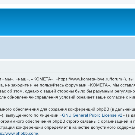
мы», «наш», «KOMETA», «https://www.kometa-love.ru/forum»), вы
та, не заходите и не пользуйтесь форумами «KOMETA». Мы оставля
вас об этом, однако с вашей стороны было бы разумным регулярно
ле обновления/исправления условий означает ваше согласие с ни
ного обеспечения для создания конференций phpBB (в дальнейш
»), выпущенного по лицензии «
GNU General Public License v2
» (в 
рограммного обеспечения phpBB строго связаны с организацией и
нистрация конференций определяет в качестве допустимого содержа
ps://www.phpbb.com/
.