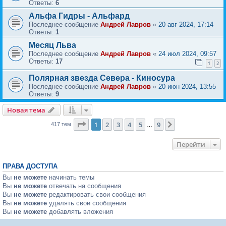
Ответы:
6
Альфа Гидры - Альфард
Последнее сообщение
Андрей Лавров
«
20 авг 2024, 17:14
Ответы:
1
Месяц Льва
Последнее сообщение
Андрей Лавров
«
24 июл 2024, 09:57
Ответы:
17
1
2
Полярная звезда Севера - Киносура
Последнее сообщение
Андрей Лавров
«
20 июн 2024, 13:55
Ответы:
9
Новая тема
Страница
1
из
9
1
2
3
4
5
9
След.
417 тем
…
Перейти
ПРАВА ДОСТУПА
Вы
не можете
начинать темы
Вы
не можете
отвечать на сообщения
Вы
не можете
редактировать свои сообщения
Вы
не можете
удалять свои сообщения
Вы
не можете
добавлять вложения