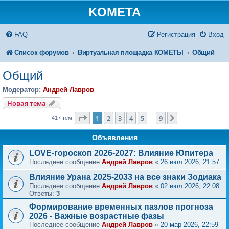
KOMETA
FAQ
Регистрация
Вход
Список форумов
Виртуальная площадка КОМЕТЫ
Общий
Общий
Модератор:
Андрей Лавров
Новая тема
Страница
1
из
9
1
2
3
4
5
9
След.
417 тем
…
Объявления
LOVE-гороскоп 2026-2027: Влияние Юпитера
Последнее сообщение
Андрей Лавров
«
26 июл 2026, 21:57
Влияние Урана 2025-2033 на все знаки Зодиака
Последнее сообщение
Андрей Лавров
«
02 июл 2026, 22:08
Ответы:
3
Формирование временных пазлов прогноза
2026 - Важные возрастные фазы
Последнее сообщение
Андрей Лавров
«
20 мар 2026, 22:59