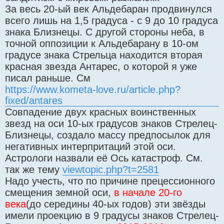
За весь 20-ый век Альдебаран продвинулся
всего лишь на 1,5 градуса - с 9 до 10 градуса
знака Близнецы. С другой стороны неба, в
точной оппозиции к Альдебарану в 10-ом
градусе знака Стрельца находится вторая
красная звезда Антарес, о которой я уже
писал раньше. См
https://www.kometa-love.ru/article.php?
fixed/antares
Совпадение двух красных воинственных
звезд на оси 10-ых градусов знаков Стрелец-
Близнецы, создало массу предпосылок для
негативных интерпритаций этой оси.
Астрологи назвали её Ось катастроф. См.
так же тему
viewtopic.php?t=2581
Надо учесть, что по причине прецессионного
смещения земной оси,
в начале 20-го
века
(до середины 40-ых годов) эти звёзды
имели проекцию в 9 градусы знаков Стрелец-