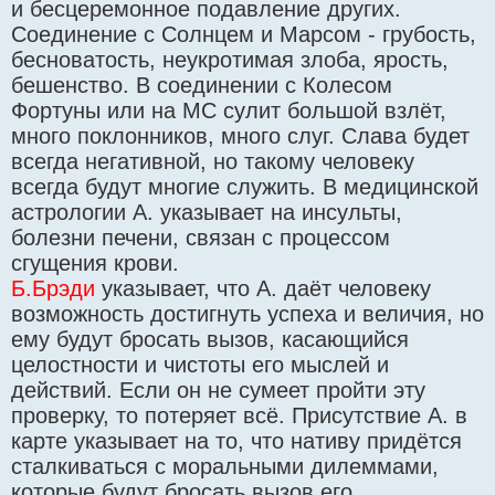
и бесцеремонное подавление других.
Соединение с Солнцем и Марсом - грубость,
бесноватость, неукротимая злоба, ярость,
бешенство. В соединении с Колесом
Фортуны или на MC сулит большой взлёт,
много поклонников, много слуг. Слава будет
всегда негативной, но такому человеку
всегда будут многие служить. В медицинской
астрологии А. указывает на инсульты,
болезни печени, связан с процессом
сгущения крови.
Б.Брэди
указывает, что А. даёт человеку
возможность достигнуть успеха и величия, но
ему будут бросать вызов, касающийся
целостности и чистоты его мыслей и
действий. Если он не сумеет пройти эту
проверку, то потеряет всё. Присутствие А. в
карте указывает на то, что нативу придётся
сталкиваться с моральными дилеммами,
которые будут бросать вызов его