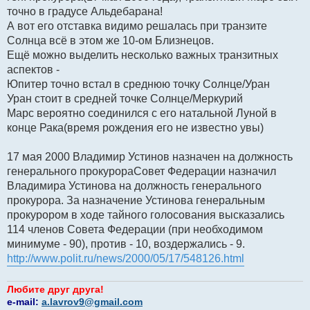
точно в градусе Альдебарана!
А вот его отставка видимо решалась при транзите
Солнца всё в этом же 10-ом Близнецов.
Ещё можно выделить несколько важных транзитных
аспектов -
Юпитер точно встал в среднюю точку Солнце/Уран
Уран стоит в средней точке Солнце/Меркурий
Марс вероятно соединился с его натальной Луной в
конце Рака(время рождения его не известно увы)
17 мая 2000 Владимир Устинов назначен на должность
генерального прокурораСовет Федерации назначил
Владимира Устинова на должность генерального
прокурора. За назначение Устинова генеральным
прокурором в ходе тайного голосования высказались
114 членов Совета Федерации (при необходимом
минимуме - 90), против - 10, воздержались - 9.
http://www.polit.ru/news/2000/05/17/548126.html
Любите друг друга!
e-mail:
a.lavrov9@gmail.com