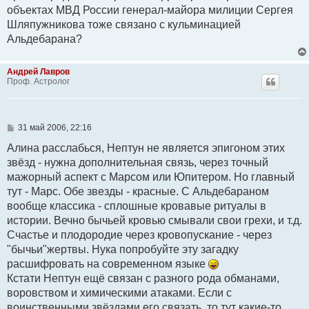
н
объектах МВД России генерал-майора милиции Сергея
и
е
Шляпужникова тоже связано с кульминацией
Альдебарана?
Андрей Лавров
Проф. Астролог
С
31 май 2006, 22:16
о
о
Алина расслабься, Нептун не является эпигоном этих
б
звёзд - нужна дополнительная связь, через точный
щ
е
мажорный аспект с Марсом или Юпитером. Но главный
н
тут - Марс. Обе звезды - красные. С Альдебараном
и
е
вообще классика - сплошные кровавые ритуалы в
истории. Вечно бычьей кровью смывали свои грехи, и т.д.
Счастье и плодородие через кровопускание - через
"бычьи"жертвы. Нука попробуйте эту загадку
расшифровать на современном языке
Кстати Нептун ещё связан с разного рода обманами,
воровством и химическими атаками. Если с
воинственными звёздами его связать, то тут какие-то