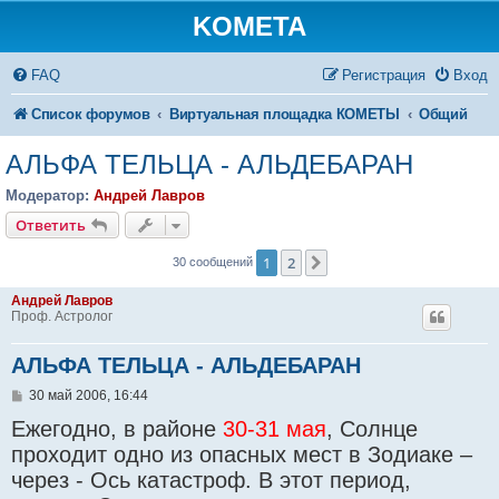
KOMETA
FAQ
Регистрация
Вход
Список форумов
Виртуальная площадка КОМЕТЫ
Общий
АЛЬФА ТЕЛЬЦА - АЛЬДЕБАРАН
Модератор:
Андрей Лавров
Ответить
1
2
След.
30 сообщений
Андрей Лавров
Проф. Астролог
АЛЬФА ТЕЛЬЦА - АЛЬДЕБАРАН
С
30 май 2006, 16:44
о
Ежегодно, в районе
30-31 мая
, Солнце
о
б
проходит одно из опасных мест в Зодиаке –
щ
е
через - Ось катастроф. В этот период,
н