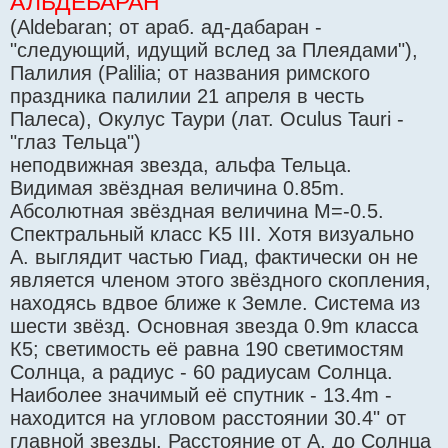
АЛЬДЕБАРАН
(Aldebaran; от араб. ад-дабаран -
"следующий, идущий вслед за Плеядами"),
Палилия (Palilia; от названия римского
праздника палилии 21 апреля в честь
Палеса), Окулус Таури (лат. Oculus Tauri -
"глаз Тельца")
неподвижная звезда, альфа Тельца.
Видимая звёздная величина 0.85m.
Абсолютная звёздная величина М=-0.5.
Спектральный класс K5 III. Хотя визуально
А. выглядит частью Гиад, фактически он не
является членом этого звёздного скопления,
находясь вдвое ближе к Земле. Система из
шести звёзд. Основная звезда 0.9m класса
К5; светимость её равна 190 светимостям
Солнца, а радиус - 60 радиусам Солнца.
Наиболее значимый её спутник - 13.4m -
находится на угловом расстоянии 30.4" от
главной звезды. Расстояние от А. до Солнца