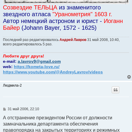
Созвездие ТЕЛЬЦА
из знаменитого
звездного атласа
"Уранометрия" 1603 г.
Автор немецкий астроном и юрист -
Иоганн
Байер
(Johann Bayer, 1572 - 1625)
Последний раз редактировалось
Андрей Лавров
31 май 2008, 10:40,
всего редактировалось 5 раз.
Любите друг друга!
e-mail:
a.lavrov9@gmail.com
web:
https://kometa-love.ru/
https://www.youtube.com/@AndreyLavrov/videos
Людмила-2
С
31 май 2006, 22:10
о
о
А отстранение президентом России от должности
б
замначальника департамента обеспечения
щ
е
правопорядка на закрытых территориях и режимных