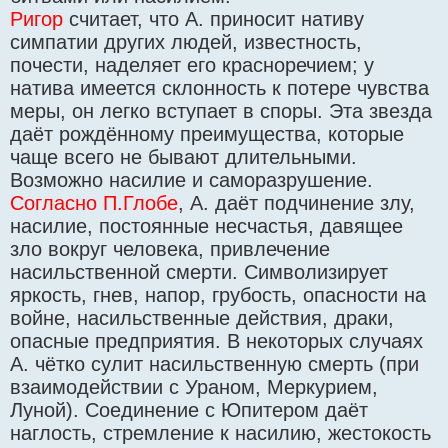
Ригор
считает, что А. приносит нативу
симпатии других людей, известность,
почести, наделяет его красноречием; у
натива имеется склонность к потере чувства
меры, он легко вступает в споры. Эта звезда
даёт рождённому преимущества, которые
чаще всего не бывают длительными.
Возможно насилие и саморазрушение.
Согласно П.Глобе
, А. даёт подчинение злу,
насилие, постоянные несчастья, давящее
зло вокруг человека, привлечение
насильственной смерти. Символизирует
яркость, гнев, напор, грубость, опасности на
войне, насильственные действия, драки,
опасные предприятия. В некоторых случаях
А. чётко сулит насильственную смерть (при
взаимодействии с Ураном, Меркурием,
Луной). Соединение с Юпитером даёт
наглость, стремление к насилию, жестокость