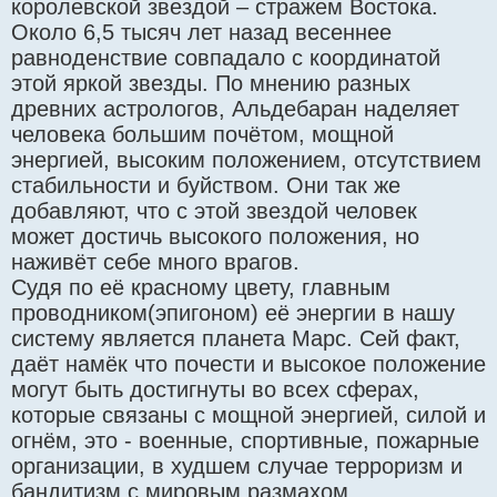
королевской звездой – стражем Востока.
Около 6,5 тысяч лет назад весеннее
равноденствие совпадало с координатой
этой яркой звезды. По мнению разных
древних астрологов, Альдебаран наделяет
человека большим почётом, мощной
энергией, высоким положением, отсутствием
стабильности и буйством. Они так же
добавляют, что с этой звездой человек
может достичь высокого положения, но
наживёт себе много врагов.
Судя по её красному цвету, главным
проводником(эпигоном) её энергии в нашу
систему является планета Марс. Сей факт,
даёт намёк что почести и высокое положение
могут быть достигнуты во всех сферах,
которые связаны с мощной энергией, силой и
огнём, это - военные, спортивные, пожарные
организации, в худшем случае терроризм и
бандитизм с мировым размахом.