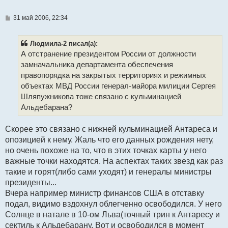
С
31 май 2006, 22:34
о
о
б
Людмила-2 писал(а):
щ
е
А отстранение президентом России от должности
н
замначальника департамента обеспечения
и
е
правопорядка на закрытых территориях и режимных
объектах МВД России генерал-майора милиции Сергея
Шляпужникова тоже связано с кульминацией
Альдебарана?
Скорее это связано с нижней кульминацией Антареса и
опозицией к нему. Жаль что его данных рождения нету,
но очень похоже на то, что в этих точках карты у него
важные точки находятся. На аспектах таких звезд как раз
такие и горят(либо сами уходят) и генералы министры
президенты...
Вчера например министр финансов США в отставку
подал, видимо вздохнул облегченно освободился. У него
Солнце в натале в 10-ом Льва(точный трин к Антаресу и
сектиль к Альдебарану. Вот и освободился в момент