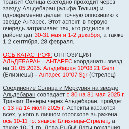
транзит Солнца ежегодно проходит через
и
е
звезду Альдебаран (альфа Тельца) и
одновременно делает точную оппозицию к
звезде Антарес. Этот аспект, в первую
очередь затрагивает тех, кто родился в
районе дат
30-31 мая и 1-2 декабря
, а также
1-2 сентября, 28 февраля.
ОСЬ КАТАСТРОФ:
ОППОЗИЦИЯ
АЛЬДЕБАРАН - АНТАРЕС
координаты звезд
на
31.05.2025:
Альдебаран 10°08'21 Gem
(Близнецы) -
Антарес 10°07'Sgr
(Стрелец)
Соединение Солнца и Меркурия на звезде
Альдебаран
совпадает
с 30 на 31 мая 2025 г.
Транзит Венеры через Альдебаран,
пройдет
с 13 на 14 июля 2025 г.
Аспекты касаются
всех, у кого в личном гороскопе выражена
ось 10-11 гр. знаков Близнецы-Стрелец,
а
также 10-11 гр. Дева-Рыбы! Даты рождения