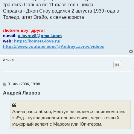
транзита Солнца по 11 фазе солн. цикла.
Справка - Джон Сноу родился 2 августа 1939 года в
Толедо, штат Огайо, в семье юриста
Любите друг друга!
e-mail:
a.lavrov9@gmail.com
web:
https://kometa-love.ru/
https://www.youtube.com/@AndreyLavrov/videos
Алина
С
01 июн 2006, 19:08
о
о
Андрей Лавров
б
щ
е
н
Алина расслабься, Нептун не является эпигоном этих
и
е
звёзд - нужна дополнительная связь, через точный
мажорный аспект с Марсом или Юпитером.