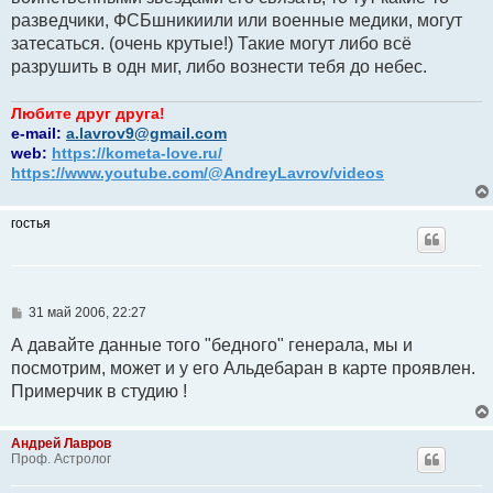
разведчики, ФСБшникиили или военные медики, могут
затесаться. (очень крутые!) Такие могут либо всё
разрушить в одн миг, либо вознести тебя до небес.
Любите друг друга!
e-mail:
a.lavrov9@gmail.com
web:
https://kometa-love.ru/
https://www.youtube.com/@AndreyLavrov/videos
гостья
С
31 май 2006, 22:27
о
о
А давайте данные того "бедного" генерала, мы и
б
посмотрим, может и у его Альдебаран в карте проявлен.
щ
е
Примерчик в студию !
н
и
е
Андрей Лавров
Проф. Астролог