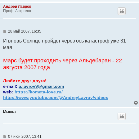
Андрей Лавров
Проф. Астролог
С
28 май 2007, 16:35
о
о
И вновь Солнце пройдет через ось катастроф уже 31
б
мая
щ
е
н
Марс будет проходить через Альдебаран - 22
и
е
августа 2007 года
Любите друг друга!
e-mail:
a.lavrov9@gmail.com
web:
https://kometa-love.ru/
https://www.youtube.com/@AndreyLavrov/videos
Мышка
С
07 июн 2007, 13:41