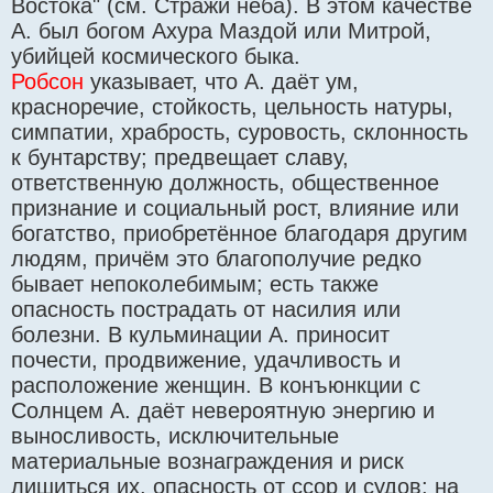
Востока" (см. Стражи неба). В этом качестве
А. был богом Ахура Маздой или Митрой,
убийцей космического быка.
Робсон
указывает, что А. даёт ум,
красноречие, стойкость, цельность натуры,
симпатии, храбрость, суровость, склонность
к бунтарству; предвещает славу,
ответственную должность, общественное
признание и социальный рост, влияние или
богатство, приобретённое благодаря другим
людям, причём это благополучие редко
бывает непоколебимым; есть также
опасность пострадать от насилия или
болезни. В кульминации А. приносит
почести, продвижение, удачливость и
расположение женщин. В конъюнкции с
Солнцем А. даёт невероятную энергию и
выносливость, исключительные
материальные вознаграждения и риск
лишиться их, опасность от ссор и судов; на