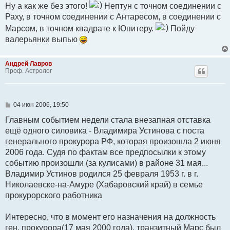
Ну а как же без этого!
Нептун с точном соединении с
Раху, в точном соединении с Антаресом, в соединении с
Марсом, в точном квадрате к Юпитеру.
Пойду
валерьянки выпью
Андрей Лавров
Проф. Астролог
С
04 июн 2006, 19:50
о
о
Главным событием недели стала внезапная отставка
б
ещё одного силовика - Владимира Устинова с поста
щ
е
генерального прокурора РФ, которая произошла 2 июня
н
2006 года. Судя по фактам все предпосылки к этому
и
е
событию произошли (за кулисами) в районе 31 мая...
Владимир Устинов родился 25 февраля 1953 г. в г.
Николаевске-на-Амуре (Хабаровский край) в семье
прокурорского работника
Интересно, что в момент его назначения на должность
ген. прокурора(17 мая 2000 года), транзитный Марс был