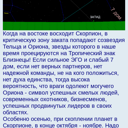
Когда на востоке восходит Скорпион, в
критическую зону заката попадают созвездия
Тельца и Ориона, звезды которого в наше
время проецируются на Тропический знак
Близнецы! Если сильное ЭГО и слабый 7
дом, если нет верных партнеров, нет
надежной команды, не на кого положиться,
нет духа единства, тогда высока
вероятность, что враги одолеют могучего
Ориона - символ успешных смелых людей,
современных охотников, бизнесменов,
успешных продвинутых лидеров в своих
областях.
Особенно осенью, при скоплении планет в
Скорпионе, в конце октября - ноябре. Надо