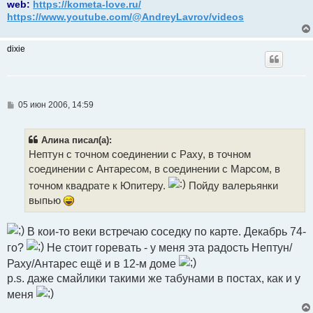
web:
https://kometa-love.ru/
https://www.youtube.com/@AndreyLavrov/videos
dixiе
С
05 июн 2006, 14:59
о
о
б
Алина писал(а):
щ
е
Нептун с точном соединении с Раху, в точном
н
соединении с Антаресом, в соединении с Марсом, в
и
е
точном квадрате к Юпитеру.
Пойду валерьянки
выпью
В кои-то веки встречаю соседку по карте. Декабрь 74-
го?
Не стоит горевать - у меня эта радость Нептун/
Раху/Антарес ещё и в 12-м доме
p.s. даже смайлики такими же табунами в постах, как и у
меня