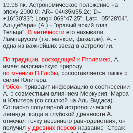
19.96 пк. Астрономическое положение на
эпоху 2000.0: AR= 04ч35м55.2с; D=
+16°30'33"; Long= 069°47'25"; Lat= -05°28'04".
Альдебаран (А.) - "правый яркий глаз
Тельца".
В античности
его называли
Лампарусом (т.е. маяком, факелом). А. -
одна из важнейших звёзд в астрологии.
По традиции, восходящей к Птолемею
, А.
имеет марсианскую природу
по мнению П.Глобы
, сопоставляется также с
силой Юпитера.
Робсон
приводит информацию о соотнесении
А. с совместным влиянием Меркурия, Марса
и Юпитера (со ссылкой на Аль-Видаса).
Согласно популярной астрологической
легенде, когда в глубокой древности А.
отмечал точку весеннего равноденствия, он
получил
у древних персов
название "Страж