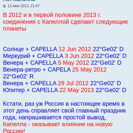
С
12 июн 2012, 21:47
о
В 2012 и в первой половине 2013 г.
о
б
соединения с Капеллой сделают следующие
щ
е
планеты
н
и
е
Солнце + CAPELLA
12 Jun 2012
22°Ge02' D
Меркурий + CAPELLA
3 Jun 2012
22°Ge02' D
Венера + CAPELLA
5 May 2012
22°Ge02' D
Венера-ретро + CAPELA
25 May 2012
22°Ge02' R
Венера + CAPELLA
29 Jul 2012
22°Ge02' D
Юпитер + CAPELLA
22 May 2013
22°Ge02' D
Кстати, раз уж Россия в настоящее время в
этот день справляет свой главный праздник
года, напрашивается простой вывод,
Капелла - оказывает влияние на новую
Россию!