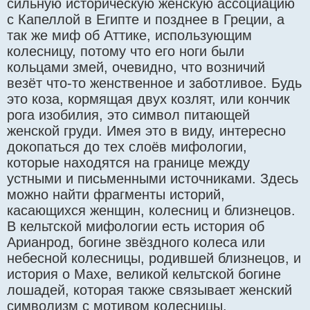
сильную историческую женскую ассоциацию
с Капеллой в Египте и позднее в Греции, а
так же миф об Аттике, использующим
колесницу, потому что его ноги были
кольцами змей, очевидно, что возничий
везёт что-то женственное и заботливое. Будь
это коза, кормящая двух козлят, или кончик
рога изобилия, это символ питающей
женской груди. Имея это в виду, интересно
докопаться до тех слоёв мифологии,
которые находятся на границе между
устными и письменными источниками. Здесь
можно найти фрагменты историй,
касающихся женщин, колесниц и близнецов.
В кельтской мифологии есть история об
Арианрод, богине звёздного колеса или
небесной колесницы, родившей близнецов, и
история о Махе, великой кельтской богине
лошадей, которая также связывает женский
символизм с мотивом колесницы.