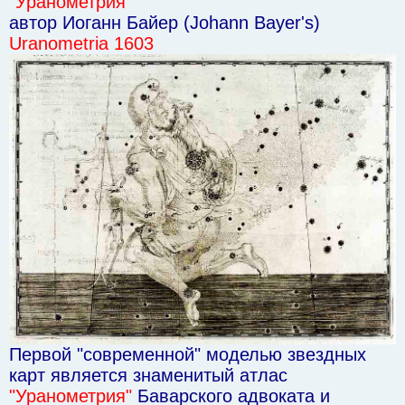
"Уранометрия"
н
автор Иоганн Байер (Johann Bayer's)
и
е
Uranometria 1603
Первой "современной" моделью звездных
карт является знаменитый атлас
"Уранометрия"
Баварского адвоката и