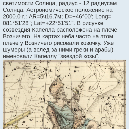
светимости Солнца, радиус - 12 радиусам
Солнца. Астрономическое положение на
2000.0 г.: AR=5ч16.7м; D=+46°00'; Long=
081°51'28"; Lat=+22°51'51". В рисунке
созвездия Капелла расположена на плече
Возничего. На картах неба часто на этом
плече у Возничего рисовали козочку. Уже
шумеры (а вслед за ними греки и арабы)
именовали Капеллу "звездой козы".