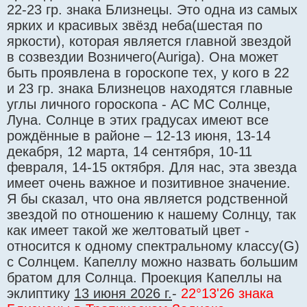
е
22-23 гр. знака Близнецы. Это одна из самых
ярких и красивых звёзд неба(шестая по
яркости), которая является главной звездой
в созвездии Возничего(Auriga). Она может
быть проявлена в гороскопе тех, у кого в 22
и 23 гр. знака Близнецов находятся главные
углы личного гороскопа - АС МС Солнце,
Луна. Солнце в этих градусах имеют все
рождённые в районе – 12-13 июня, 13-14
декабря, 12 марта, 14 сентября, 10-11
февраля, 14-15 октября. Для нас, эта звезда
имеет очень важное и позитивное значение.
Я бы сказал, что она является родственной
звездой по отношению к нашему Солнцу, так
как имеет такой же желтоватый цвет -
относится к одному спектральному классу(G)
с Солнцем. Капеллу можно назвать большим
братом для Солнца. Проекция Капеллы на
эклиптику
13 июня 2026 г.
-
22°13'26 знака