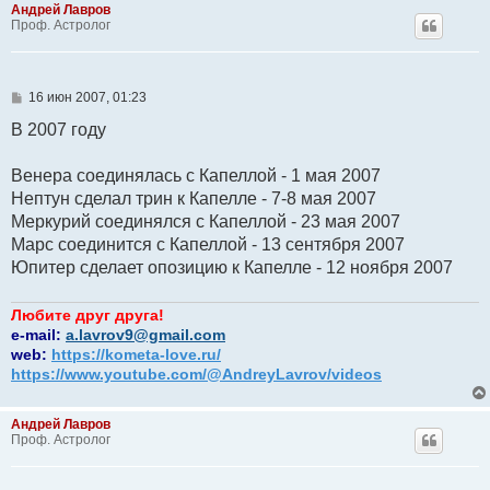
Андрей Лавров
Проф. Астролог
С
16 июн 2007, 01:23
о
о
В 2007 году
б
щ
е
Венера соединялась с Капеллой - 1 мая 2007
н
Нептун сделал трин к Капелле - 7-8 мая 2007
и
е
Меркурий соединялся с Капеллой - 23 мая 2007
Марс соединится с Капеллой - 13 сентября 2007
Юпитер сделает опозицию к Капелле - 12 ноября 2007
Любите друг друга!
e-mail:
a.lavrov9@gmail.com
web:
https://kometa-love.ru/
https://www.youtube.com/@AndreyLavrov/videos
Андрей Лавров
Проф. Астролог