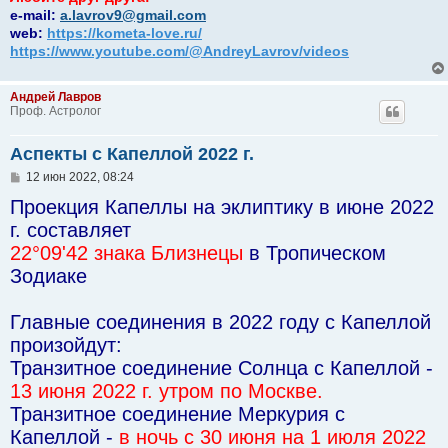
e-mail:
a.lavrov9@gmail.com
web:
https://kometa-love.ru/
https://www.youtube.com/@AndreyLavrov/videos
Андрей Лавров
Проф. Астролог
Аспекты с Капеллой 2022 г.
С
12 июн 2022, 08:24
о
Проекция Капеллы на эклиптику в июне 2022
о
б
г. составляет
щ
е
22°09'42 знака Близнецы
в Тропическом
н
Зодиаке
и
е
Главные соединения в 2022 году с Капеллой
произойдут:
Транзитное соединение Солнца с Капеллой -
13 июня 2022 г. утром по Москве.
Транзитное соединение Меркурия с
Капеллой -
в ночь с 30 июня на 1 июля 2022