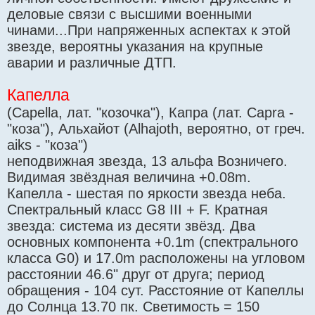
деловые связи с высшими военными
чинами...При напряженных аспектах к этой
звезде, вероятны указания на крупные
аварии и различные ДТП.
Капелла
(Capella, лат. "козочка"), Капра (лат. Capra -
"коза"), Альхайот (Alhajoth, вероятно, от греч.
aiks - "коза")
неподвижная звезда, 13 альфа Возничего.
Видимая звёздная величина +0.08m.
Капелла - шестая по яркости звезда неба.
Спектральный класс G8 III + F. Кратная
звезда: система из десяти звёзд. Два
основных компонента +0.1m (спектрального
класса G0) и 17.0m расположены на угловом
расстоянии 46.6" друг от друга; период
обращения - 104 сут. Расстояние от Капеллы
до Солнца 13.70 пк. Светимость = 150