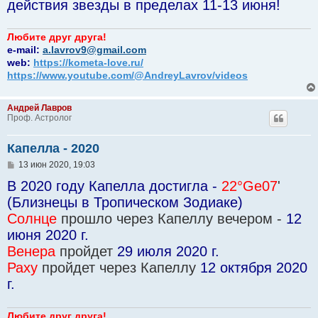
действия звезды в пределах 11-13 июня!
Любите друг друга!
e-mail:
a.lavrov9@gmail.com
web:
https://kometa-love.ru/
https://www.youtube.com/@AndreyLavrov/videos
Андрей Лавров
Проф. Астролог
Капелла - 2020
С
13 июн 2020, 19:03
о
В 2020 году Капелла достигла -
22°Ge07
'
о
б
(Близнецы в Тропическом Зодиаке)
щ
е
Солнце
прошло через Капеллу вечером -
12
н
июня 2020 г.
и
е
Венера
пройдет
29 июля 2020 г.
Раху
пройдет через Капеллу
12 октября 2020
г.
Любите друг друга!