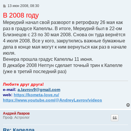
С
13 июн 2008, 08:30
о
В 2008 году
о
б
щ
Меркурий начал свой разворот в ретрофазу 26 мая как
е
раз в градусе Капеллы. В итоге, Меркурий был в 22-ом
н
и
Близнецов с 23 по 30 мая 2008. Снова он туда вернётся
е
4 июля 2008. Все у кого, закрутились важные бумажные
дела в конце мая могут к ним вернуться как раз в начале
июля.
Венера прошла градус Капеллы 11 июня.
В декабре 2008 Нептун сделает точный трин к Капелле
(уже в третий последний раз)
Любите друг друга!
e-mail:
a.lavrov9@gmail.com
web:
https://kometa-love.ru/
https://www.youtube.com/@AndreyLavrov/videos
Андрей Лавров
Проф. Астролог
Re: Капелла