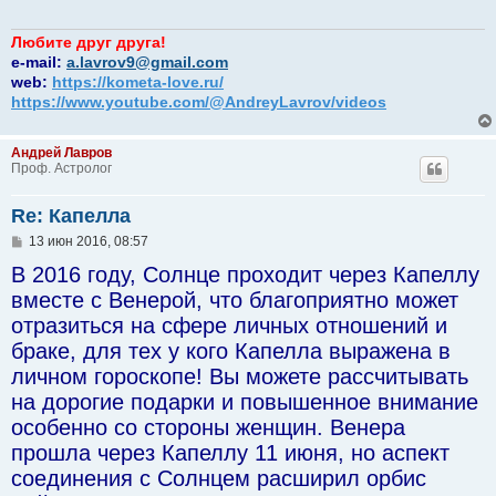
Любите друг друга!
e-mail:
a.lavrov9@gmail.com
web:
https://kometa-love.ru/
https://www.youtube.com/@AndreyLavrov/videos
Андрей Лавров
Проф. Астролог
Re: Капелла
С
13 июн 2016, 08:57
о
В 2016 году, Солнце проходит через Капеллу
о
б
вместе с Венерой, что благоприятно может
щ
е
отразиться на сфере личных отношений и
н
браке, для тех у кого Капелла выражена в
и
е
личном гороскопе! Вы можете рассчитывать
на дорогие подарки и повышенное внимание
особенно со стороны женщин. Венера
прошла через Капеллу 11 июня, но аспект
соединения с Солнцем расширил орбис