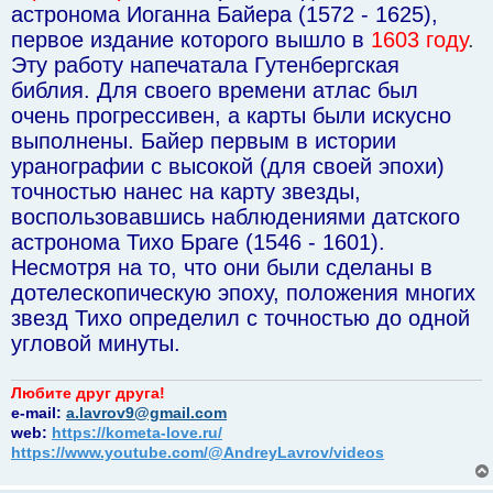
астронома Иоганна Байера (1572 - 1625),
первое издание которого вышло в
1603 году
.
Эту работу напечатала Гутенбергская
библия. Для своего времени атлас был
очень прогрессивен, а карты были искусно
выполнены. Байер первым в истории
уранографии с высокой (для своей эпохи)
точностью нанес на карту звезды,
воспользовавшись наблюдениями датского
астронома Тихо Браге (1546 - 1601).
Несмотря на то, что они были сделаны в
дотелескопическую эпоху, положения многих
звезд Тихо определил с точностью до одной
угловой минуты.
Любите друг друга!
e-mail:
a.lavrov9@gmail.com
web:
https://kometa-love.ru/
https://www.youtube.com/@AndreyLavrov/videos