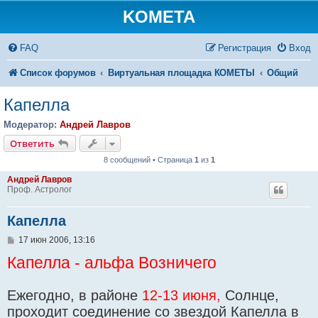
KOMETA
FAQ
Регистрация
Вход
Список форумов
Виртуальная площадка КОМЕТЫ
Общий
Капелла
Модератор:
Андрей Лавров
Ответить
8 сообщений • Страница
1
из
1
Андрей Лавров
Проф. Астролог
Капелла
С
17 июн 2006, 13:16
о
Капелла - альфа Возничего
о
б
щ
е
Ежегодно, в районе
12-13 июня,
Солнце,
н
и
проходит соединение со звездой Капелла в