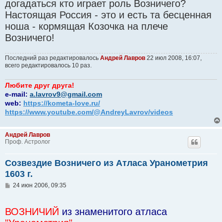
догадаться кто играет роль Возничего?
Настоящая Россия - это и есть та бесценная
ноша - кормящая Козочка на плече
Возничего!
Последний раз редактировалось
Андрей Лавров
22 июл 2008, 16:07,
всего редактировалось 10 раз.
Любите друг друга!
e-mail:
a.lavrov9@gmail.com
web:
https://kometa-love.ru/
https://www.youtube.com/@AndreyLavrov/videos
Андрей Лавров
Проф. Астролог
Созвездие Возничего из Атласа Уранометрия
1603 г.
С
24 июн 2006, 09:35
о
о
б
ВОЗНИЧИЙ
из знаменитого атласа
щ
е