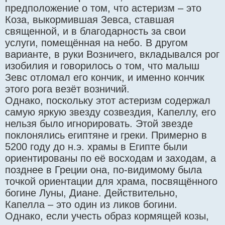
предположение о том, что астеризм – это
Коза, выкормившая Зевса, ставшая
священной, и в благодарность за свои
услуги, помещённая на небо. В другом
варианте, в руки Возничего, вкладывался рог
изобилия и говорилось о том, что малыш
Зевс отломал его кончик, и именно кончик
этого рога везёт возничий.
Однако, поскольку этот астеризм содержал
самую яркую звезду созвездия, Капеллу, его
нельзя было игнорировать. Этой звезде
поклонялись египтяне и греки. Примерно в
5200 году до н.э. храмы в Египте были
ориентированы по её восходам и заходам, а
позднее в Греции она, по-видимому была
точкой ориентации для храма, посвящённого
богине Луны, Диане. Действительно,
Капелла – это один из ликов богини.
Однако, если учесть образ кормящей козы,