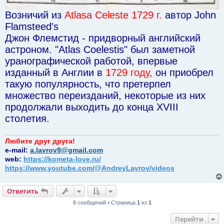
Возничий из
Atlasа Celeste 1729 г.
автор John
Flamsteed's
Джон Флемстид - придворный английский
астроном. "Atlas Coelestis" был заметной
уранографической работой, впервые
изданный в Англии в
1729 году
,
он приобрел
такую популярность, что претерпел
множество переизданий, некоторые из них
продолжали выходить до конца XVIII
столетия.
Любите друг друга!
e-mail:
a.lavrov9@gmail.com
web:
https://kometa-love.ru/
https://www.youtube.com/@AndreyLavrov/videos
Ответить
8 сообщений • Страница
1
из
1
Перейти